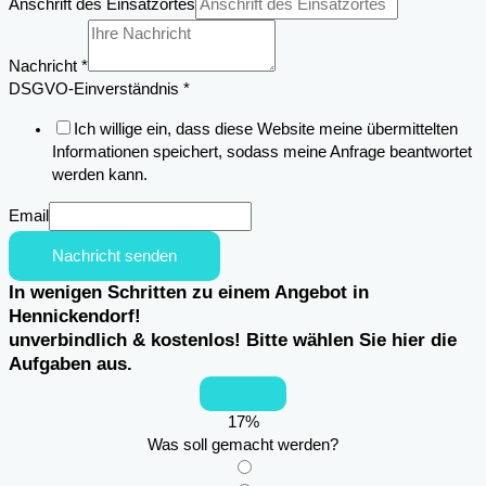
Nachricht
Anschrift des Einsatzortes
Einsatzortes
Email
Nachricht
*
DSGVO-Einverständnis
*
Ich willige ein, dass diese Website meine übermittelten
Informationen speichert, sodass meine Anfrage beantwortet
werden kann.
Email
Nachricht senden
In wenigen Schritten zu einem Angebot in
Hennickendorf!
unverbindlich & kostenlos! Bitte wählen Sie hier die
Aufgaben aus.
17
%
Was soll gemacht werden?