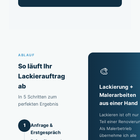
ABLAUF
So läuft Ihr
🎨
Lackierauftrag
ab
Lackierung +
Malerarbeiten
In 5 Schritten zum
aus einer Hand
perfekten Ergebnis
Lackieren ist oft nur
Teil einer Renovieru
Anfrage &
1
Als Malerbetrieb
Erstgespräch
übernehme ich alle