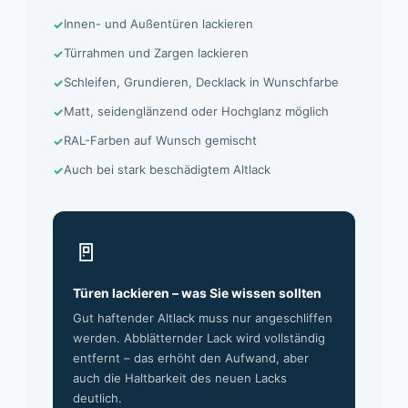
Innen- und Außentüren lackieren
Türrahmen und Zargen lackieren
Schleifen, Grundieren, Decklack in Wunschfarbe
Matt, seidenglänzend oder Hochglanz möglich
RAL-Farben auf Wunsch gemischt
Auch bei stark beschädigtem Altlack
🚪
Türen lackieren – was Sie wissen sollten
Gut haftender Altlack muss nur angeschliffen
werden. Abblätternder Lack wird vollständig
entfernt – das erhöht den Aufwand, aber
auch die Haltbarkeit des neuen Lacks
deutlich.