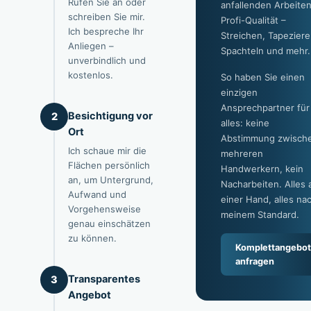
Rufen Sie an oder
anfallenden Arbeiten
schreiben Sie mir.
Profi-Qualität –
Ich bespreche Ihr
Streichen, Tapeziere
Anliegen –
Spachteln und mehr.
unverbindlich und
kostenlos.
So haben Sie einen
einzigen
Ansprechpartner für
Besichtigung vor
2
alles: keine
Ort
Abstimmung zwisch
Ich schaue mir die
mehreren
Flächen persönlich
Handwerkern, kein
an, um Untergrund,
Nacharbeiten. Alles 
Aufwand und
einer Hand, alles na
Vorgehensweise
meinem Standard.
genau einschätzen
zu können.
Komplettangebot
anfragen
Transparentes
3
Angebot