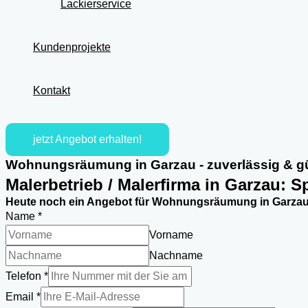
Lackierservice
Kundenprojekte
Kontakt
jetzt Angebot erhalten!
Wohnungsräumung in Garzau - zuverlässig & g
Malerbetrieb / Malerfirma in Garzau: S
Heute noch ein Angebot für Wohnungsräumung in Garzau 
Name
*
Vorname
Nachname
des
Telefon
*
Telefon
Email
*
Name