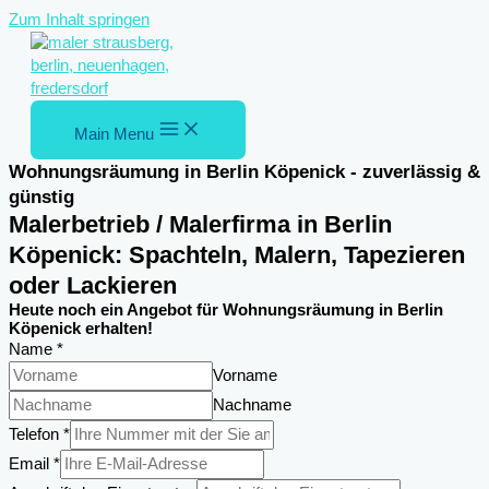
Zum Inhalt springen
Main Menu
Wohnungsräumung in Berlin Köpenick - zuverlässig &
günstig
Malerbetrieb / Malerfirma in Berlin
Köpenick: Spachteln, Malern, Tapezieren
oder Lackieren
Heute noch ein Angebot für Wohnungsräumung in Berlin
Köpenick erhalten!
Name
*
Vorname
Nachname
Email
Telefon
*
Nachricht
Email
*
DSGVO-