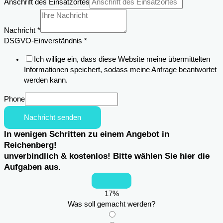
Einsatzortes
Anschrift des Einsatzortes
Nachricht
Anschrift
Nachricht
*
DSGVO-Einverständnis
*
Ich willige ein, dass diese Website meine übermittelten
Informationen speichert, sodass meine Anfrage beantwortet
werden kann.
Phone
Nachricht senden
In wenigen Schritten zu einem Angebot in
Reichenberg!
unverbindlich & kostenlos! Bitte wählen Sie hier die
Aufgaben aus.
17
%
Was soll gemacht werden?