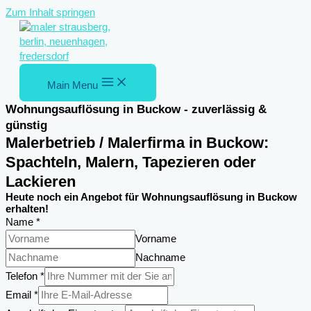
Zum Inhalt springen
Main Menu
Wohnungsauflösung in Buckow - zuverlässig &
günstig
Malerbetrieb / Malerfirma in Buckow:
Spachteln, Malern, Tapezieren oder
Lackieren
Heute noch ein Angebot für Wohnungsauflösung in Buckow
erhalten!
Name
*
Vorname
Nachname
Telefon
*
Nachricht
Email
*
Einsatzortes