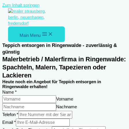
Zum Inhalt springen
Main Menu
Teppich entsorgen in Ringenwalde - zuverlässig &
günstig
Malerbetrieb / Malerfirma in Ringenwalde:
Spachteln, Malern, Tapezieren oder
Lackieren
Heute noch ein Angebot für Teppich entsorgen in
Ringenwalde erhalten!
Name
*
Vorname
Nachname
Telefon
Telefon
*
Anschrift
Email
*
Nachricht