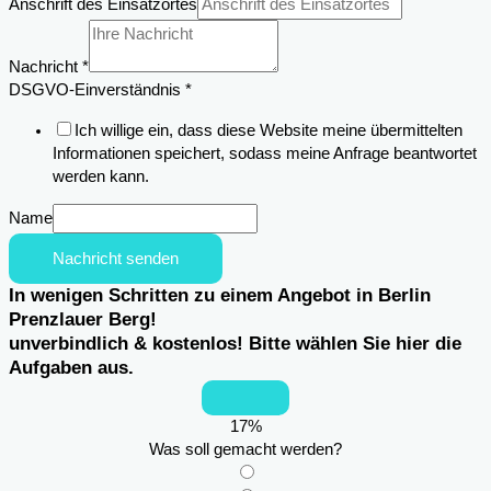
Anschrift des Einsatzortes
Nachricht
*
Nachricht
DSGVO-Einverständnis
*
Einsatzortes
Ich willige ein, dass diese Website meine übermittelten
Email
Informationen speichert, sodass meine Anfrage beantwortet
werden kann.
Name
Nachricht senden
In wenigen Schritten zu einem Angebot in Berlin
Prenzlauer Berg!
unverbindlich & kostenlos! Bitte wählen Sie hier die
Aufgaben aus.
17
%
Was soll gemacht werden?