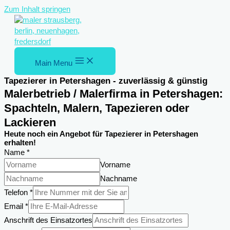
Zum Inhalt springen
Main Menu
Tapezierer in Petershagen - zuverlässig & günstig
Malerbetrieb / Malerfirma in Petershagen:
Spachteln, Malern, Tapezieren oder
Lackieren
Heute noch ein Angebot für Tapezierer in Petershagen
erhalten!
Name
*
Vorname
Nachname
Telefon
Telefon
*
Email
Email
*
des
Anschrift des Einsatzortes