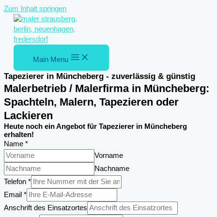
Zum Inhalt springen
Main Menu
Tapezierer in Müncheberg - zuverlässig & günstig
Malerbetrieb / Malerfirma in Müncheberg:
Spachteln, Malern, Tapezieren oder
Lackieren
Heute noch ein Angebot für Tapezierer in Müncheberg
erhalten!
Name
*
Vorname
Nachname
DSGVO-
Telefon
*
Einverständnis
Email
*
Anschrift
Anschrift des Einsatzortes
des