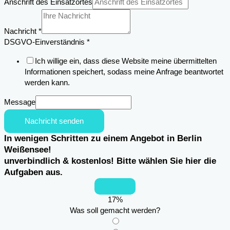
Anschrift des Einsatzortes
Nachricht
*
Anschrift
DSGVO-Einverständnis
*
DSGVO-
Ich willige ein, dass diese Website meine übermittelten
Einverständnis
Informationen speichert, sodass meine Anfrage beantwortet
Nachricht
werden kann.
Message
Nachricht senden
In wenigen Schritten zu einem Angebot in Berlin
Weißensee!
unverbindlich & kostenlos! Bitte wählen Sie hier die
Aufgaben aus.
17
%
Was soll gemacht werden?