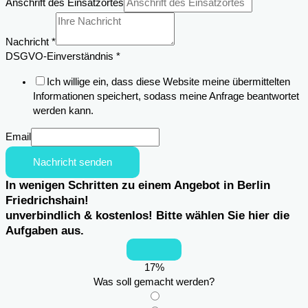
Anschrift des Einsatzortes
Nachricht
*
des
DSGVO-Einverständnis
*
Email
Ich willige ein, dass diese Website meine übermittelten
Telefon
Informationen speichert, sodass meine Anfrage beantwortet
werden kann.
Email
Nachricht senden
In wenigen Schritten zu einem Angebot in Berlin
Friedrichshain!
unverbindlich & kostenlos! Bitte wählen Sie hier die
Aufgaben aus.
17
%
Was soll gemacht werden?