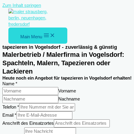
Zum Inhalt springen
Main Menu
tapezieren in Vogelsdorf - zuverlässig & günstig
Malerbetrieb / Malerfirma in Vogelsdorf:
Spachteln, Malern, Tapezieren oder
Lackieren
Heute noch ein Angebot für tapezieren in Vogelsdorf erhalten!
Name
*
Vorname
Nachname
Telefon
*
Name
Email
*
DSGVO-
Anschrift des Einsatzortes
Einverständnis
des