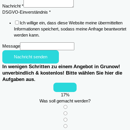
Nachricht
*
des
DSGVO-Einverständnis
*
Nachricht
Ich willige ein, dass diese Website meine übermittelten
Email
Informationen speichert, sodass meine Anfrage beantwortet
werden kann.
Message
Nachricht senden
In wenigen Schritten zu einem Angebot in Grunow!
unverbindlich & kostenlos! Bitte wählen Sie hier die
Aufgaben aus.
17
%
Was soll gemacht werden?