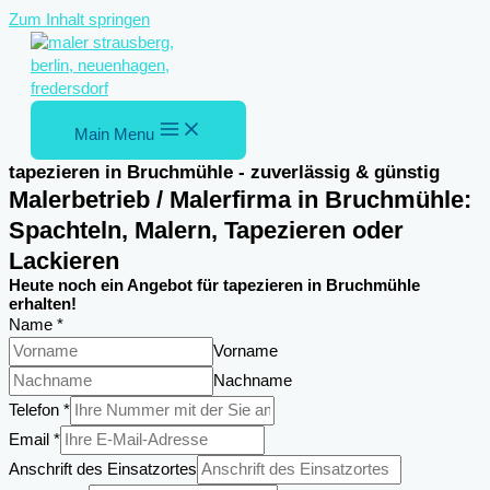
Zum Inhalt springen
Main Menu
tapezieren in Bruchmühle - zuverlässig & günstig
Malerbetrieb / Malerfirma in Bruchmühle:
Spachteln, Malern, Tapezieren oder
Lackieren
Heute noch ein Angebot für tapezieren in Bruchmühle
erhalten!
Name
*
Vorname
Nachname
Telefon
*
Email
Email
*
Telefon
Anschrift des Einsatzortes
Name