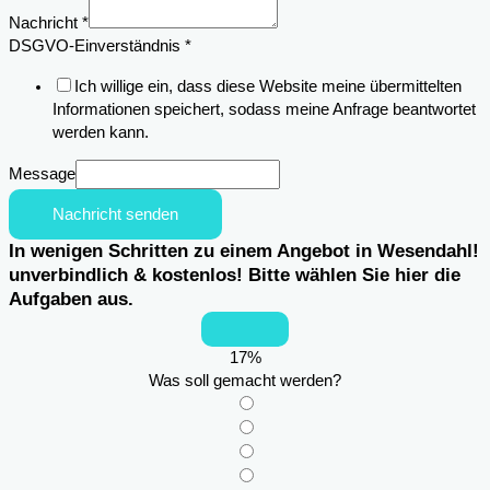
Nachricht
*
Name
DSGVO-Einverständnis
*
Einsatzortes
Ich willige ein, dass diese Website meine übermittelten
des
Informationen speichert, sodass meine Anfrage beantwortet
werden kann.
Message
Nachricht senden
In wenigen Schritten zu einem Angebot in Wesendahl!
unverbindlich & kostenlos! Bitte wählen Sie hier die
Aufgaben aus.
17
%
Was soll gemacht werden?