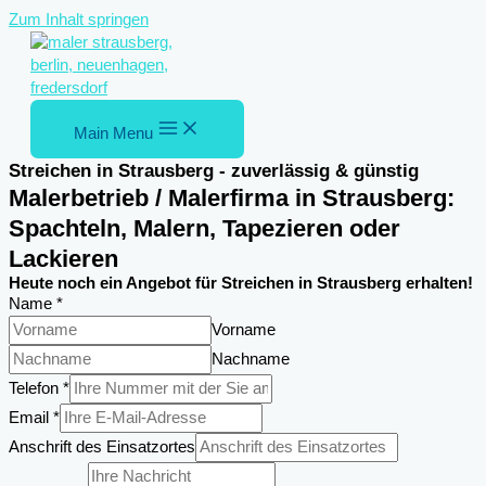
Zum Inhalt springen
Main Menu
Streichen in Strausberg - zuverlässig & günstig
Malerbetrieb / Malerfirma in Strausberg:
Spachteln, Malern, Tapezieren oder
Lackieren
Heute noch ein Angebot für Streichen in Strausberg erhalten!
Name
*
Vorname
Nachname
Telefon
*
Anschrift
Email
*
DSGVO-
Anschrift des Einsatzortes
Einverständnis
Einsatzortes