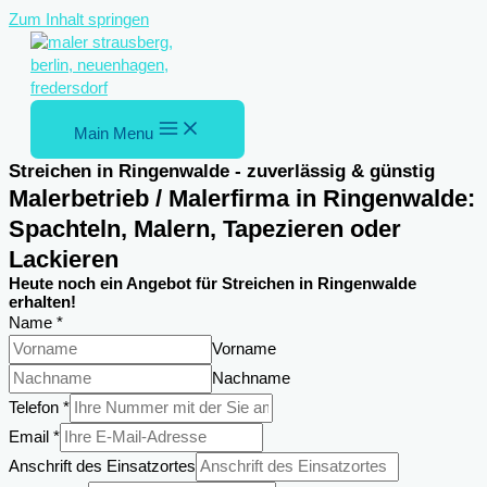
Zum Inhalt springen
Main Menu
Streichen in Ringenwalde - zuverlässig & günstig
Malerbetrieb / Malerfirma in Ringenwalde:
Spachteln, Malern, Tapezieren oder
Lackieren
Heute noch ein Angebot für Streichen in Ringenwalde
erhalten!
Name
*
Vorname
Nachname
Telefon
*
Email
*
Name
Anschrift des Einsatzortes
Anschrift