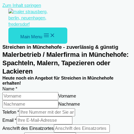
Zum Inhalt springen
Main Menu
Streichen in Münchehofe - zuverlässig & günstig
Malerbetrieb / Malerfirma in Münchehofe:
Spachteln, Malern, Tapezieren oder
Lackieren
Heute noch ein Angebot für Streichen in Münchehofe
erhalten!
Name
*
Vorname
Nachname
Telefon
*
Telefon
Email
*
Nachricht
Anschrift des Einsatzortes
des