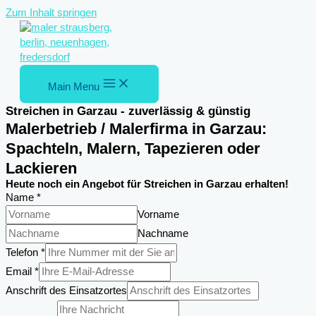
Zum Inhalt springen
Main Menu
Streichen in Garzau - zuverlässig & günstig
Malerbetrieb / Malerfirma in Garzau:
Spachteln, Malern, Tapezieren oder
Lackieren
Heute noch ein Angebot für Streichen in Garzau erhalten!
Name
*
Vorname
Nachname
Telefon
*
Anschrift
Email
*
DSGVO-
Anschrift des Einsatzortes
Einverständnis
Name