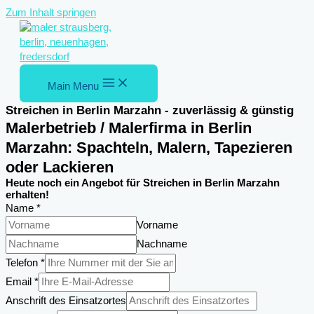
Zum Inhalt springen
Main Menu
Streichen in Berlin Marzahn - zuverlässig & günstig
Malerbetrieb / Malerfirma in Berlin
Marzahn: Spachteln, Malern, Tapezieren
oder Lackieren
Heute noch ein Angebot für Streichen in Berlin Marzahn
erhalten!
Name
*
Vorname
Nachname
Telefon
*
Nachricht
Email
*
Email
Anschrift des Einsatzortes
Einsatzortes