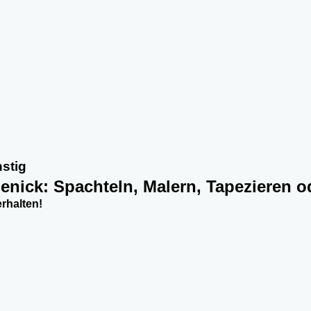
nstig
penick: Spachteln, Malern, Tapezieren o
rhalten!