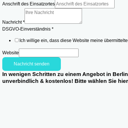
Anschrift des Einsatzortes
Nachricht
*
Telefon
DSGVO-Einverständnis
*
Nachricht
Ich willige ein, dass diese Website meine übermittel
Name
Website
Nachricht senden
In wenigen Schritten zu einem Angebot in Berli
unverbindlich & kostenlos! Bitte wählen Sie hie