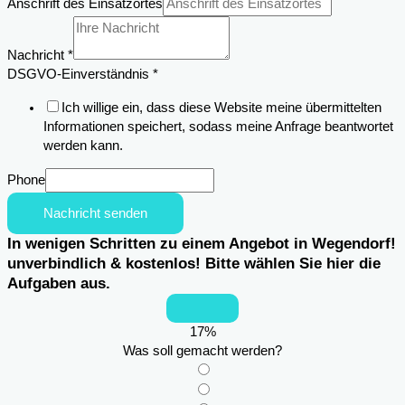
Anschrift des Einsatzortes
Nachricht
*
Einsatzortes
DSGVO-Einverständnis
*
Email
Ich willige ein, dass diese Website meine übermittelten
Anschrift
Informationen speichert, sodass meine Anfrage beantwortet
werden kann.
Phone
Nachricht senden
In wenigen Schritten zu einem Angebot in Wegendorf!
unverbindlich & kostenlos! Bitte wählen Sie hier die
Aufgaben aus.
17
%
Was soll gemacht werden?