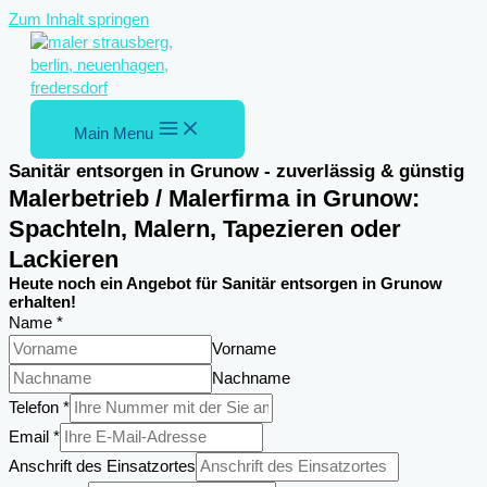
Zum Inhalt springen
Main Menu
Sanitär entsorgen in Grunow - zuverlässig & günstig
Malerbetrieb / Malerfirma in Grunow:
Spachteln, Malern, Tapezieren oder
Lackieren
Heute noch ein Angebot für Sanitär entsorgen in Grunow
erhalten!
Name
*
Vorname
Nachname
Telefon
*
Nachricht
Email
*
Einsatzortes
Anschrift des Einsatzortes
Email