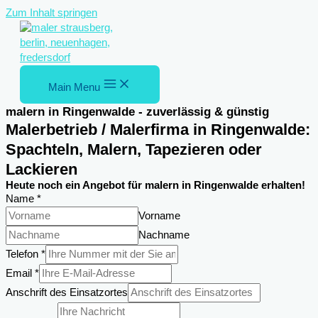
Zum Inhalt springen
Main Menu
malern in Ringenwalde - zuverlässig & günstig
Malerbetrieb / Malerfirma in Ringenwalde:
Spachteln, Malern, Tapezieren oder
Lackieren
Heute noch ein Angebot für malern in Ringenwalde erhalten!
Name
*
Vorname
Nachname
Telefon
*
des
Email
*
Email
Anschrift des Einsatzortes
Einsatzortes