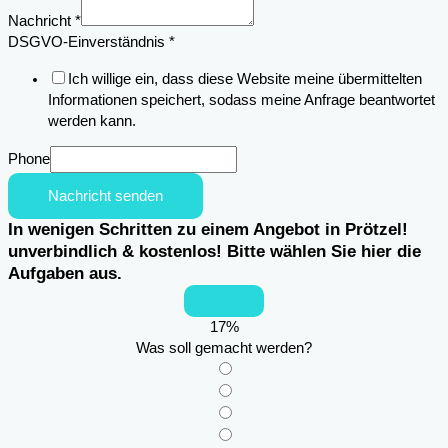
Nachricht
*
Email
DSGVO-Einverständnis
*
des
Ich willige ein, dass diese Website meine übermittelten
DSGVO-
Informationen speichert, sodass meine Anfrage beantwortet
Einverständnis
werden kann.
Phone
Nachricht senden
In wenigen Schritten zu einem Angebot in Prötzel!
unverbindlich & kostenlos! Bitte wählen Sie hier die
Aufgaben aus.
17
%
Was soll gemacht werden?