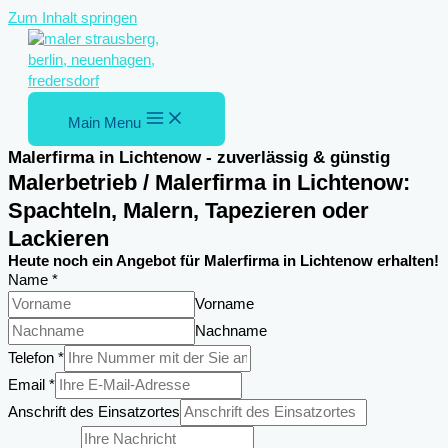
Zum Inhalt springen
Main Menu
Malerfirma in Lichtenow - zuverlässig & günstig
Malerbetrieb / Malerfirma in Lichtenow:
Spachteln, Malern, Tapezieren oder
Lackieren
Heute noch ein Angebot für Malerfirma in Lichtenow erhalten!
Name
*
Vorname
Nachname
Email
Telefon
*
DSGVO-
Email
*
Einverständnis
Anschrift des Einsatzortes
Name