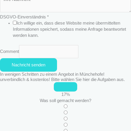
e
l
e
DSGVO-Einverständnis
*
f
Ich willige ein, dass diese Website meine übermittelten
o
Informationen speichert, sodass meine Anfrage beantwortet
n
werden kann.
A
n
s
Comment
c
h
Nachricht senden
r
i
In wenigen Schritten zu einem Angebot in Münchehofe!
unverbindlich & kostenlos! Bitte wählen Sie hier die Aufgaben aus.
f
t
17
%
Was soll gemacht werden?