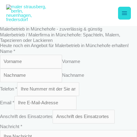
Zum
Main
Inhalt
springen
Men
Malerbetrieb in Münchehofe - zuverlässig & günstig
Malerbetrieb / Malerfirma in Münchehofe: Spachteln, Malern,
Tapezieren oder Lackieren
Heute noch ein Angebot für Malerbetrieb in Münchehofe erhalten!
Name
*
Vorname
Nachname
Telefon
*
E
Email
*
m
a
Anschrift des Einsatzortes
i
l
Nachricht
*
T