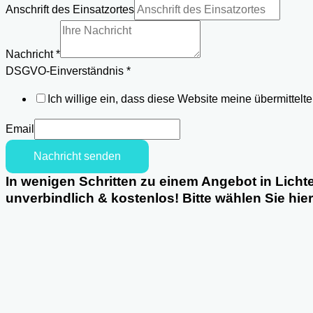
Anschrift des Einsatzortes
Nachricht
*
DSGVO-
DSGVO-Einverständnis
*
Einverständnis
Ich willige ein, dass diese Website meine übermittel
Name
Telefon
Email
Nachricht senden
In wenigen Schritten zu einem Angebot in Lich
unverbindlich & kostenlos! Bitte wählen Sie hie