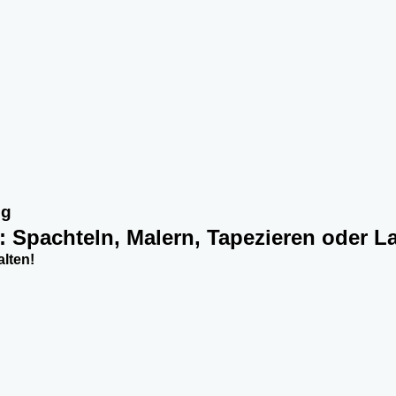
ig
w: Spachteln, Malern, Tapezieren oder L
alten!