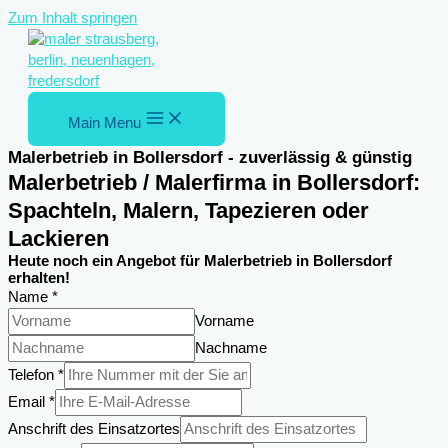
Zum Inhalt springen
Main Menu
Malerbetrieb in Bollersdorf - zuverlässig & günstig
Malerbetrieb / Malerfirma in Bollersdorf:
Spachteln, Malern, Tapezieren oder
Lackieren
Heute noch ein Angebot für Malerbetrieb in Bollersdorf
erhalten!
Name
*
Vorname
Nachname
Telefon
*
Anschrift
Email
*
Telefon
Anschrift des Einsatzortes
des