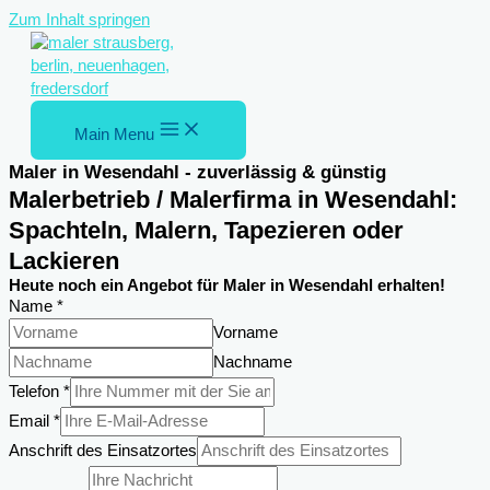
Zum Inhalt springen
Main Menu
Maler in Wesendahl - zuverlässig & günstig
Malerbetrieb / Malerfirma in Wesendahl:
Spachteln, Malern, Tapezieren oder
Lackieren
Heute noch ein Angebot für Maler in Wesendahl erhalten!
Name
*
Vorname
Nachname
Telefon
Telefon
*
DSGVO-
Email
*
Einverständnis
Anschrift des Einsatzortes
Einsatzortes