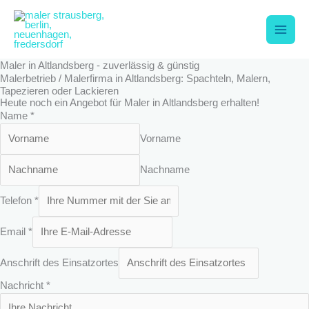
Zum
Main
Inhalt
springen
Men
Maler in Altlandsberg - zuverlässig & günstig
Malerbetrieb / Malerfirma in Altlandsberg: Spachteln, Malern,
Tapezieren oder Lackieren
Heute noch ein Angebot für Maler in Altlandsberg erhalten!
Name
*
Vorname
Nachname
T
Telefon
*
e
l
Email
*
e
f
Anschrift des Einsatzortes
o
n
Nachricht
*
A
n