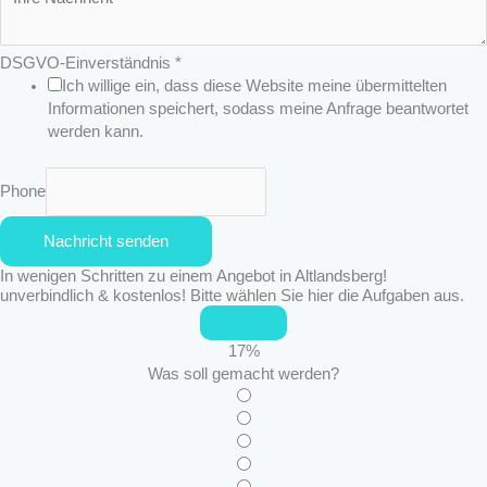
s
c
DSGVO-Einverständnis
*
h
Ich willige ein, dass diese Website meine übermittelten
r
Informationen speichert, sodass meine Anfrage beantwortet
i
werden kann.
f
t
N
Phone
a
m
Nachricht senden
e
In wenigen Schritten zu einem Angebot in Altlandsberg!
unverbindlich & kostenlos! Bitte wählen Sie hier die Aufgaben aus.
17
%
Was soll gemacht werden?