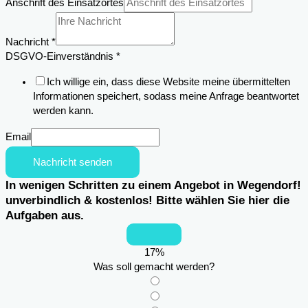
Einsatzortes
Anschrift des Einsatzortes
des
Name
Nachricht
*
DSGVO-Einverständnis
*
Ich willige ein, dass diese Website meine übermittelten
Informationen speichert, sodass meine Anfrage beantwortet
werden kann.
Email
Nachricht senden
In wenigen Schritten zu einem Angebot in Wegendorf!
unverbindlich & kostenlos! Bitte wählen Sie hier die
Aufgaben aus.
17
%
Was soll gemacht werden?