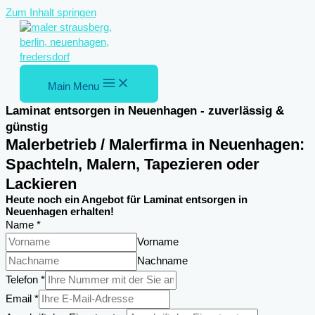
Zum Inhalt springen
Main Menu
Laminat entsorgen in Neuenhagen - zuverlässig &
günstig
Malerbetrieb / Malerfirma in Neuenhagen:
Spachteln, Malern, Tapezieren oder
Lackieren
Heute noch ein Angebot für Laminat entsorgen in
Neuenhagen erhalten!
Name
*
Vorname
Nachname
Nachricht
Telefon
*
DSGVO-
Email
*
Einverständnis