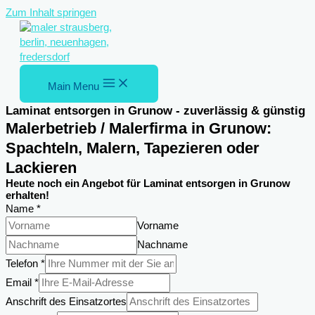
Zum Inhalt springen
Main Menu
Laminat entsorgen in Grunow - zuverlässig & günstig
Malerbetrieb / Malerfirma in Grunow:
Spachteln, Malern, Tapezieren oder
Lackieren
Heute noch ein Angebot für Laminat entsorgen in Grunow
erhalten!
Name
*
Vorname
Nachname
Telefon
Telefon
*
DSGVO-
Email
*
Einverständnis
Anschrift des Einsatzortes
des