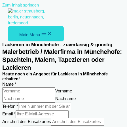
Zum Inhalt springen
Main Menu
Lackieren in Münchehofe - zuverlässig & günstig
Malerbetrieb / Malerfirma in Münchehofe:
Spachteln, Malern, Tapezieren oder
Lackieren
Heute noch ein Angebot für Lackieren in Münchehofe
erhalten!
Name
*
Vorname
Nachname
Telefon
*
Einsatzortes
Email
*
Anschrift
Anschrift des Einsatzortes
des