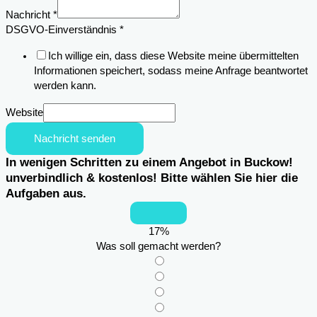
Nachricht
*
Name
DSGVO-Einverständnis
*
Email
Ich willige ein, dass diese Website meine übermittelten
Nachricht
Informationen speichert, sodass meine Anfrage beantwortet
werden kann.
Website
Nachricht senden
In wenigen Schritten zu einem Angebot in Buckow!
unverbindlich & kostenlos! Bitte wählen Sie hier die
Aufgaben aus.
17
%
Was soll gemacht werden?