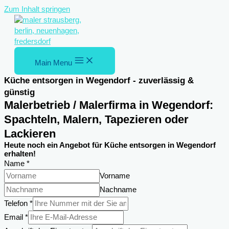
Zum Inhalt springen
Main Menu
Küche entsorgen in Wegendorf - zuverlässig &
günstig
Malerbetrieb / Malerfirma in Wegendorf:
Spachteln, Malern, Tapezieren oder
Lackieren
Heute noch ein Angebot für Küche entsorgen in Wegendorf
erhalten!
Name
*
Vorname
Nachname
Einsatzortes
Telefon
*
Anschrift
Email
*
Email