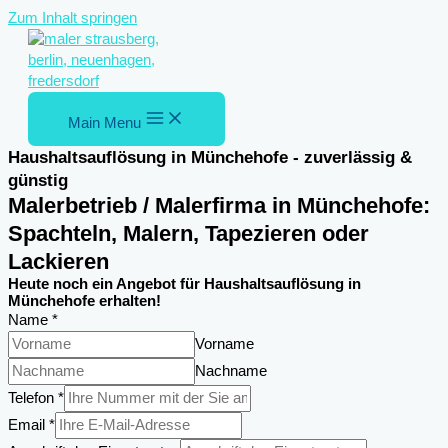
Zum Inhalt springen
Main Menu
Haushaltsauflösung in Münchehofe - zuverlässig &
günstig
Malerbetrieb / Malerfirma in Münchehofe:
Spachteln, Malern, Tapezieren oder
Lackieren
Heute noch ein Angebot für Haushaltsauflösung in
Münchehofe erhalten!
Name
*
Vorname
Nachname
Telefon
*
DSGVO-
Email
*
Einverständnis