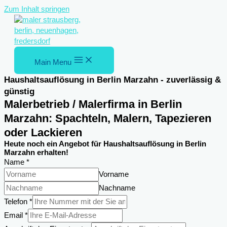
Zum Inhalt springen
Main Menu
Haushaltsauflösung in Berlin Marzahn - zuverlässig &
günstig
Malerbetrieb / Malerfirma in Berlin
Marzahn: Spachteln, Malern, Tapezieren
oder Lackieren
Heute noch ein Angebot für Haushaltsauflösung in Berlin
Marzahn erhalten!
Name
*
Vorname
Nachname
des
Telefon
*
Nachricht
Email
*
Einsatzortes