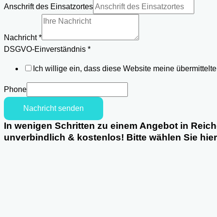
Anschrift des Einsatzortes
Nachricht
*
DSGVO-
DSGVO-Einverständnis
*
Einverständnis
Ich willige ein, dass diese Website meine übermittel
Telefon
Nachricht
Phone
Nachricht senden
In wenigen Schritten zu einem Angebot in Reic
unverbindlich & kostenlos! Bitte wählen Sie hie