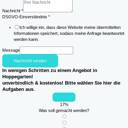
Nachricht
*
Telefon
DSGVO-Einverständnis
*
Einsatzortes
Ich willige ein, dass diese Website meine übermittelten
Nachricht
Informationen speichert, sodass meine Anfrage beantwortet
werden kann.
Message
Nachricht senden
In wenigen Schritten zu einem Angebot in
Hoppegarten!
unverbindlich & kostenlos! Bitte wählen Sie hier die
Aufgaben aus.
17
%
Was soll gemacht werden?