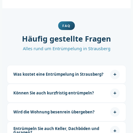
FAQ
Häufig gestellte Fragen
Alles rund um Entrümpelung in Strausberg
+
Was kostet eine Entrümpelung in Strausberg?
Die
Entrümpelung Kosten
hängen von Raumgröße,
+
Können Sie auch kurzfristig entrümpeln?
Menge, Zugänglichkeit und Entsorgungsart ab. Nach einer
kostenlosen Besichtigung erstellen wir Ihnen ein
Ja! Wir bieten
kurzfristige Entrümpelung in Strausberg
an.
verbindliches Festpreisangebot, ohne versteckte Kosten.
+
Wird die Wohnung besenrein übergeben?
Je nach Auslastung können wir oft innerhalb weniger Tage
mit der Räumung beginnen. Rufen Sie einfach an, wir
Ja, die
besenreine Übergabe
ist bei jeder Entrümpelung
finden eine Lösung.
Entrümpeln Sie auch Keller, Dachböden und
+
standardmäßig inklusive. Die Räume sind nach der
Garagen?