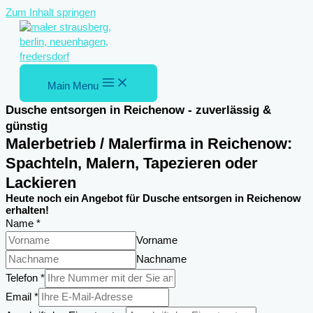
Zum Inhalt springen
Main Menu
Dusche entsorgen in Reichenow - zuverlässig &
günstig
Malerbetrieb / Malerfirma in Reichenow:
Spachteln, Malern, Tapezieren oder
Lackieren
Heute noch ein Angebot für Dusche entsorgen in Reichenow
erhalten!
Name
*
Vorname
Nachname
Anschrift
Telefon
*
des
Email
*
Name