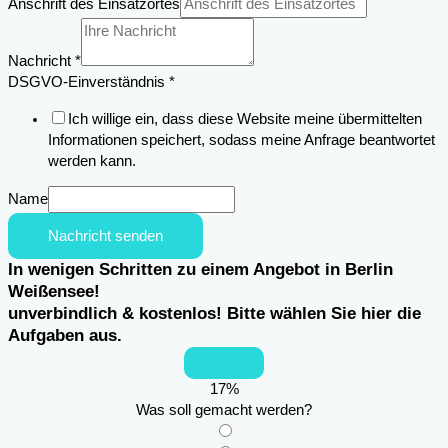
Anschrift des Einsatzortes
Nachricht
*
Nachricht
DSGVO-Einverständnis
*
Einsatzortes
Ich willige ein, dass diese Website meine übermittelten
Anschrift
Informationen speichert, sodass meine Anfrage beantwortet
werden kann.
Name
Nachricht senden
In wenigen Schritten zu einem Angebot in Berlin
Weißensee!
unverbindlich & kostenlos! Bitte wählen Sie hier die
Aufgaben aus.
17
%
Was soll gemacht werden?