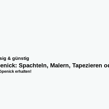
sig & günstig
penick: Spachteln, Malern, Tapezieren o
öpenick erhalten!