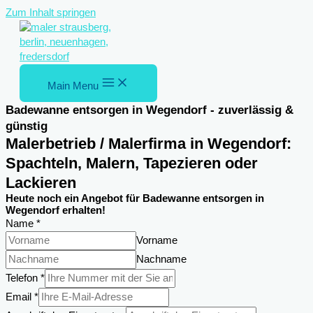
Zum Inhalt springen
Main Menu
Badewanne entsorgen in Wegendorf - zuverlässig &
günstig
Malerbetrieb / Malerfirma in Wegendorf:
Spachteln, Malern, Tapezieren oder
Lackieren
Heute noch ein Angebot für Badewanne entsorgen in
Wegendorf erhalten!
Name
*
Vorname
Nachname
Telefon
*
Telefon
Email
*
Name