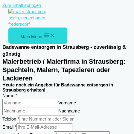
Zum Inhalt springen
Main Menu
Badewanne entsorgen in Strausberg - zuverlässig &
günstig
Malerbetrieb / Malerfirma in Strausberg:
Spachteln, Malern, Tapezieren oder
Lackieren
Heute noch ein Angebot für Badewanne entsorgen in
Strausberg erhalten!
Name
*
Vorname
Nachname
Telefon
*
Nachricht
Email
*
Email