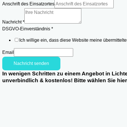
Anschrift des Einsatzortes
Nachricht
*
Email
DSGVO-Einverständnis
*
DSGVO-
Ich willige ein, dass diese Website meine übermittel
Einverständnis
des
Email
Nachricht senden
In wenigen Schritten zu einem Angebot in Lich
unverbindlich & kostenlos! Bitte wählen Sie hie