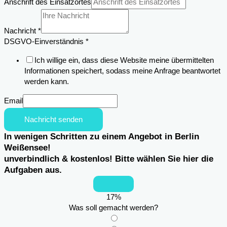
des
Anschrift des Einsatzortes
Einsatzortes
Telefon
Nachricht
*
DSGVO-Einverständnis
*
Ich willige ein, dass diese Website meine übermittelten
Informationen speichert, sodass meine Anfrage beantwortet
werden kann.
Email
Nachricht senden
In wenigen Schritten zu einem Angebot in Berlin
Weißensee!
unverbindlich & kostenlos! Bitte wählen Sie hier die
Aufgaben aus.
17
%
Was soll gemacht werden?